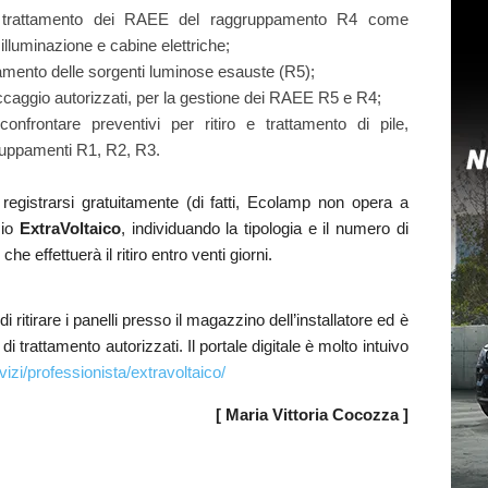
 il trattamento dei RAEE del raggruppamento R4 come
illuminazione e cabine elettriche;
attamento delle sorgenti luminose esauste (R5);
toccaggio autorizzati, per la gestione dei RAEE R5 e R4;
nfrontare preventivi per ritiro e trattamento di pile,
uppamenti R1, R2, R3.
egistrarsi gratuitamente (di fatti, Ecolamp non opera a
zio
ExtraVoltaico
, individuando la tipologia e il numero di
che effettuerà il ritiro entro venti giorni.
i ritirare i panelli presso il magazzino dell’installatore ed è
di trattamento autorizzati. Il portale digitale è molto intuivo
izi/professionista/extravoltaico/
[ Maria Vittoria Cocozza ]