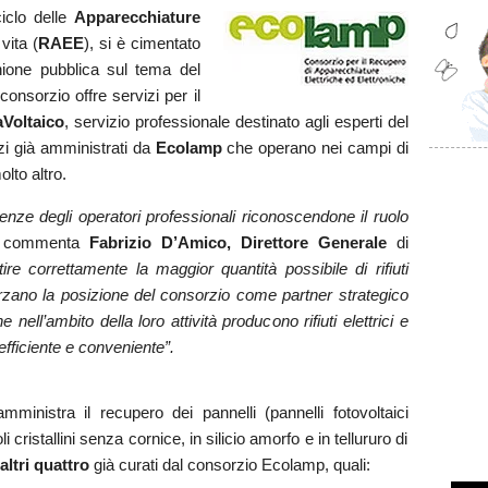
iclo delle
Apparecchiature
vita (
RAEE
), si è cimentato
inione pubblica sul tema del
l consorzio offre servizi per il
aVoltaico
, servizio professionale destinato agli esperti del
zi già amministrati da
Ecolamp
che operano nei campi di
lto altro.
nze degli operatori professionali riconoscendone il ruolo
 commenta
Fabrizio D’Amico, Direttore Generale
di
tire correttamente la maggior quantità possibile di rifiuti
zano la posizione del consorzio come partner strategico
e nell’ambito della loro attività producono rifiuti elettrici e
efficiente e conveniente”.
mministra il recupero dei pannelli (pannelli fotovoltaici
 cristallini senza cornice, in silicio amorfo e in tellururo di
altri quattro
già curati dal consorzio Ecolamp, quali: