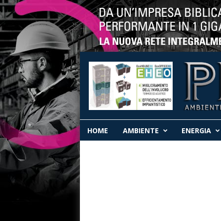
P
R
HOME
AMBIENTE
ENERGIA
O
T
E
C
T
A
w
e
b