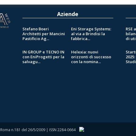
Aziende
Stefano Boeri
Eni Storage Systems:
RSE a
Architetti per Mancini
al via a Brindisi la
bilan
Pastificio Ag...
fabbrica...
di util
IN GROUP e TECNO IN
Helexia: nuovi
Star
con EniProgetti per la
orizzonti di successo
2025:
salvagu...
con la nomina...
Stud
 di Roma n.181 del 26/5/2009 | ISSN 2284-0664