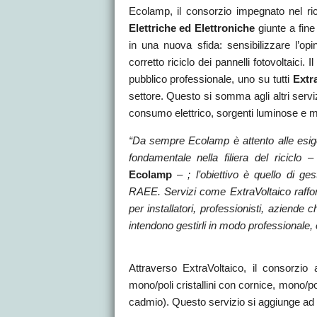
Ecolamp, il consorzio impegnato nel ric
Elettriche ed Elettroniche
giunte a fine 
in una nuova sfida: sensibilizzare l’op
corretto riciclo dei pannelli fotovoltaici. I
pubblico professionale, uno su tutti
Extr
settore. Questo si somma agli altri servi
consumo elettrico, sorgenti luminose e mo
“Da sempre Ecolamp è attento alle esige
fondamentale nella filiera del riciclo
–
Ecolamp
– ; l’obiettivo è quello di ges
RAEE. Servizi come ExtraVoltaico raffor
per installatori, professionisti, aziende ch
intendono gestirli in modo professionale, 
Attraverso ExtraVoltaico, il consorzio a
mono/poli cristallini con cornice, mono/poli
cadmio). Questo servizio si aggiunge ad