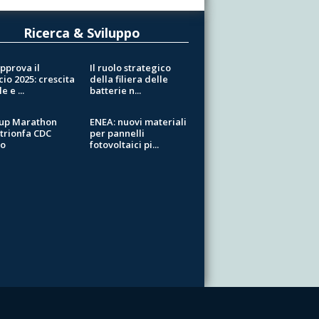
Ricerca & Sviluppo
pprova il
Il ruolo strategico
cio 2025: crescita
della filiera delle
e e ...
batterie n...
tup Marathon
ENEA: nuovi materiali
 trionfa CDC
per pannelli
io
fotovoltaici pi...