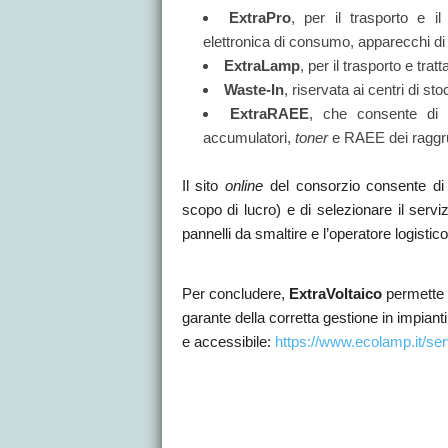
ExtraPro
, per il trasporto e
elettronica di consumo, apparecchi di 
ExtraLamp
, per il trasporto e tr
Waste-In
, riservata ai centri di s
ExtraRAEE
, che consente di co
accumulatori,
toner
e RAEE dei raggr
Il sito
online
del consorzio consente di r
scopo di lucro) e di selezionare il servi
pannelli da smaltire e l’operatore logistico 
Per concludere,
ExtraVoltaico
permette d
garante della corretta gestione in impianti 
e accessibile:
https://www.ecolamp.it/serv