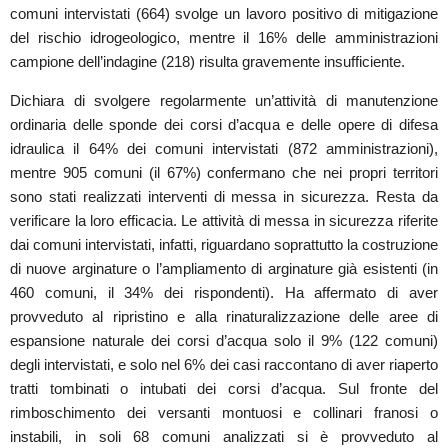
comuni intervistati (664) svolge un lavoro positivo di mitigazione
del rischio idrogeologico, mentre il 16% delle amministrazioni
campione dell’indagine (218) risulta gravemente insufficiente.
Dichiara di svolgere regolarmente un’attività di manutenzione
ordinaria delle sponde dei corsi d’acqua e delle opere di difesa
idraulica il 64% dei comuni intervistati (872 amministrazioni),
mentre 905 comuni (il 67%) confermano che nei propri territori
sono stati realizzati interventi di messa in sicurezza. Resta da
verificare la loro efficacia. Le attività di messa in sicurezza riferite
dai comuni intervistati, infatti, riguardano soprattutto la costruzione
di nuove arginature o l’ampliamento di arginature già esistenti (in
460 comuni, il 34% dei rispondenti). Ha affermato di aver
provveduto al ripristino e alla rinaturalizzazione delle aree di
espansione naturale dei corsi d’acqua solo il 9% (122 comuni)
degli intervistati, e solo nel 6% dei casi raccontano di aver riaperto
tratti tombinati o intubati dei corsi d’acqua. Sul fronte del
rimboschimento dei versanti montuosi e collinari franosi o
instabili, in soli 68 comuni analizzati si è provveduto al