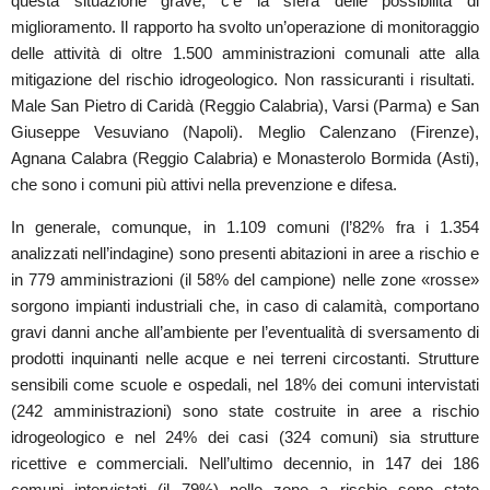
questa situazione grave, c’è la sfera delle possibilità di
miglioramento. Il rapporto ha svolto un’operazione di monitoraggio
delle attività di oltre 1.500 amministrazioni comunali atte alla
mitigazione del rischio idrogeologico. Non rassicuranti i risultati.
Male San Pietro di Caridà (Reggio Calabria), Varsi (Parma) e San
Giuseppe Vesuviano (Napoli). Meglio Calenzano (Firenze),
Agnana Calabra (Reggio Calabria) e Monasterolo Bormida (Asti),
che sono i comuni più attivi nella prevenzione e difesa.
In generale, comunque, in 1.109 comuni (l’82% fra i 1.354
analizzati nell’indagine) sono presenti abitazioni in aree a rischio e
in 779 amministrazioni (il 58% del campione) nelle zone «rosse»
sorgono impianti industriali che, in caso di calamità, comportano
gravi danni anche all’ambiente per l’eventualità di sversamento di
prodotti inquinanti nelle acque e nei terreni circostanti. Strutture
sensibili come scuole e ospedali, nel 18% dei comuni intervistati
(242 amministrazioni) sono state costruite in aree a rischio
idrogeologico e nel 24% dei casi (324 comuni) sia strutture
ricettive e commerciali. Nell’ultimo decennio, in 147 dei 186
comuni intervistati (il 79%) nelle zone a rischio sono state