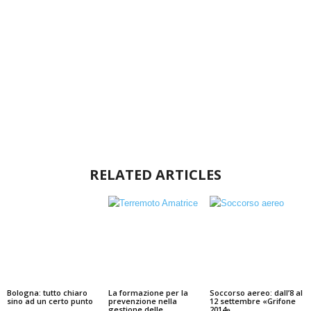
RELATED ARTICLES
Bologna: tutto chiaro
La formazione per la
Soccorso aereo: dall’8 al
sino ad un certo punto
prevenzione nella
12 settembre «Grifone
gestione delle
2014»