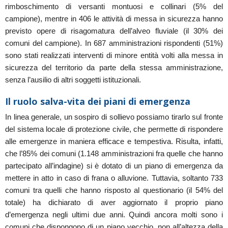
rimboschimento di versanti montuosi e collinari (5% del
campione), mentre in 406 le attività di messa in sicurezza hanno
previsto opere di risagomatura dell’alveo fluviale (il 30% dei
comuni del campione). In 687 amministrazioni rispondenti (51%)
sono stati realizzati interventi di minore entità volti alla messa in
sicurezza del territorio da parte della stessa amministrazione,
senza l’ausilio di altri soggetti istituzionali.
Il ruolo salva-vita dei piani di emergenza
In linea generale, un sospiro di sollievo possiamo tirarlo sul fronte
del sistema locale di protezione civile, che permette di rispondere
alle emergenze in maniera efficace e tempestiva. Risulta, infatti,
che l’85% dei comuni (1.148 amministrazioni fra quelle che hanno
partecipato all’indagine) si è dotato di un piano di emergenza da
mettere in atto in caso di frana o alluvione. Tuttavia, soltanto 733
comuni tra quelli che hanno risposto al questionario (il 54% del
totale) ha dichiarato di aver aggiornato il proprio piano
d’emergenza negli ultimi due anni. Quindi ancora molti sono i
comuni che dispongono di un piano vecchio, non all’altezza della