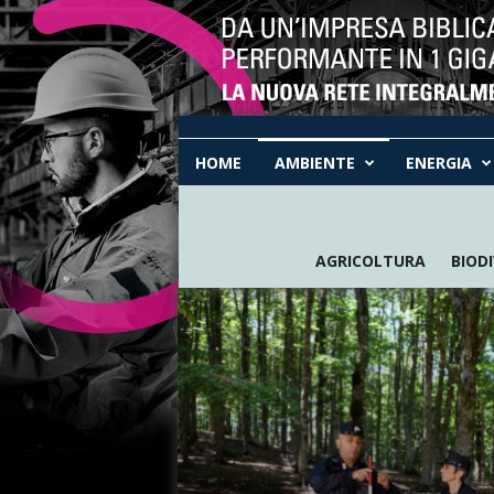
P
R
HOME
AMBIENTE
ENERGIA
O
T
E
C
AGRICOLTURA
BIOD
T
A
w
e
b