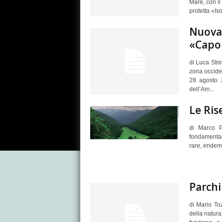
Mare, con il
protetta «Isol
Nuova 
«Capo 
di Luca Stri
zona occiden
28 agosto 2
dell’Am...
Le Ris
di Marco P
fondamental
rare, endemi
Parchi
di Mario To
della natura