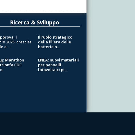
Ricerca & Sviluppo
pprova il
Il ruolo strategico
cio 2025: crescita
della filiera delle
e e ...
batterie n...
tup Marathon
ENEA: nuovi materiali
 trionfa CDC
per pannelli
io
fotovoltaici pi...