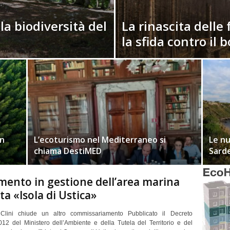
 la biodiversità del
La rinascita delle 
la sfida contro il b
in
L’ecoturismo nel Mediterraneo si
Le nu
chiama DestiMED
Sarde
mento in gestione dell’area marina
ta «Isola di Ustica»
o Clini chiude un altro commissariamento Pubblicato il Decreto
012 del Ministero dell’Ambiente e della Tutela del Territorio e del