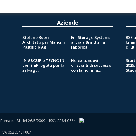
Aziende
Stefano Boeri
Eni Storage Systems:
RSE a
Architetti per Mancini
al via a Brindisi la
bilan
Pastificio Ag...
fabbrica...
di util
IN GROUP e TECNO IN
Helexia: nuovi
Star
con EniProgetti per la
orizzonti di successo
2025:
salvagu...
con la nomina...
Stud
 di Roma n.181 del 26/5/2009 | ISSN 2284-0664
./P.IVA 05205451007