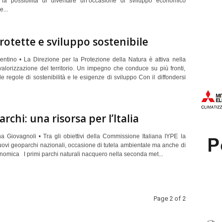
la possibilità di diventare un’occasione di sviluppo economico
...
rotette e sviluppo sostenibile
entino • La Direzione per la Protezione della Natura è attiva nella
valorizzazione del territorio. Un impegno che conduce su più fronti,
le regole di sostenibilità e le esigenze di sviluppo Con il diffondersi
rchi: una risorsa per l’Italia
na Giovagnoli • Tra gli obiettivi della Commissione Italiana IYPE la
uovi geoparchi nazionali, occasione di tutela ambientale ma anche di
onomica
I primi parchi naturali nacquero nella seconda met...
Page 2 of 2