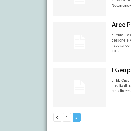
funzione e 
Novantanove
Aree P
di Aldo Cos
gestione e 
rispettando 
della ...
I Geopa
di M. Cristi
nascita di n
crescita ec
1
2