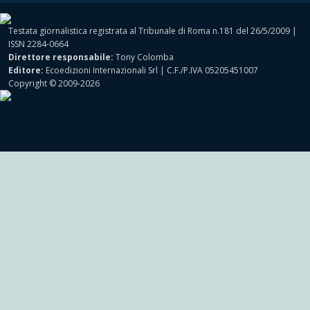
Testata giornalistica registrata al Tribunale di Roma n.181 del 26/5/2009 |
ISSN 2284-0664
Direttore responsabile:
Tony Colomba
Editore:
Ecoedizioni Internazionali Srl | C.F./P.IVA 05205451007
Copyright © 2009-2026
MOTORI
Powered by
Shark Network Solutions